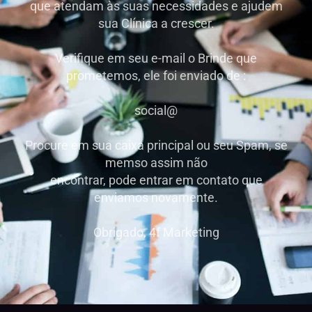
que atendam às suas necessidades e ajudem
sua Clínica a crescer.
Verifique em seu e-mail o Brinde que
prometemos, ele foi enviado de :
social@
Procure em sua caixa principal ou seu Spam, se
memso assim não
encontrar, pode entrar em contato que
enviamos novamente.
Obrigado, 4f Marketing