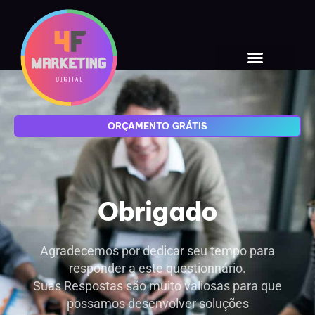
ORÇAMENTO GRÁTIS
Obrigado
Agradecemos por dedicar seu tempo para
responder a este questionnário.
Suas Respostas são muito valiosas para que
possamos desenvolver soluções